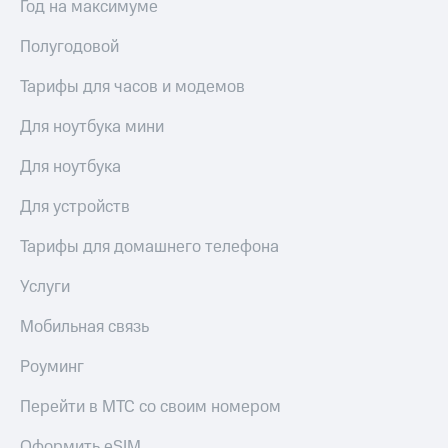
висы и подписки
Год на максимуме
Сертификаты
МТС
безопасности
Premium
Полугодовой
Всё
Подписка
под
Тарифы для часов и модемов
на гигабайты
рукой
интернета,
Для ноутбука мини
в Мой МТС
фильмы,
музыка
Для ноутбука
Посмотрите,
и многое
что
другое
Для устройств
полезного
Семейная
есть
группа
в нашем
Тарифы для домашнего телефона
приложении
Скидка
Услуги
на тарифы,
КИОН
общие
подписки
Мобильная связь
КИОН
и услуги,
Музыка
доступ
Роуминг
к геолокации
КИОН
Кино,
Перейти в МТС со своим номером
Строки
музыка,
книги
Оформить eSIM