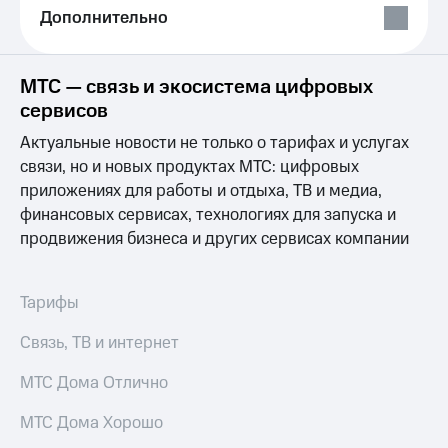
Выбрать
ТВ и телефон
Дополнительно
красивый
для дома
номер
Услуги
Заменить
МТС — связь и экосистема цифровых
SIM-
Личный
сервисов
карту
кабинет
интернета
Актуальные новости не только о тарифах и услугах
Перейти
и
связи, но и новых продуктах МТС: цифровых
на
ТВ
приложениях для работы и отдыха, ТВ и медиа,
eSIM
Личный
финансовых сервисах, технологиях для запуска и
кабинет
Для дома
спутникового
продвижения бизнеса и других сервисах компании
Выберите
ТВ
и подключите
Скачать
ТВ
приложение
Тарифы
с выгодным
Мой
тарифом
МТС
Связь, ТВ и интернет
Акции
Тарифы
МТС Дома Отлично
Интернет,
ТВ и телефон
Видеонаблюдение
МТС Дома Хорошо
для дома
для дома