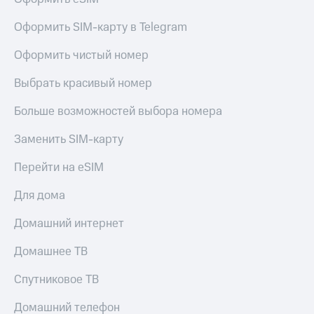
Live
и не
только
Оформить SIM-карту в Telegram
Гудок
Безопасность
Оформить чистый номер
Мой
МТС
Финансы
Выбрать красивый номер
Все
Детям
приложения
Больше возможностей выбора номера
и родителям
Инвестиции
Заменить SIM-карту
Здоровье
и фитнес
Получайте
Перейти на eSIM
доход
Приложения
онлайн
от МТС
Для дома
Страхование
Акции
Домашний интернет
Покупка
полисов
Приложения
Домашнее ТВ
онлайн
КИОН
Скидка 30%
Спутниковое ТВ
на связь
КИОН
Музыка
Домашний телефон
С картой