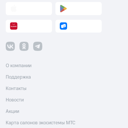
Пополнить
номер
другого
оператора
Оплата
интернета
и
ТВ
Переводы
с
О компании
телефона
на карту
Поддержка
МТС Pay
Контакты
Оплата
Новости
по QR-
коду
Акции
за границей
Карта салонов экосистемы МТС
тернет-магазин