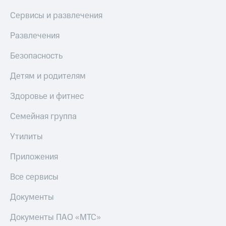
МТС
КИОН
Сервисы и развлечения
Деньги
Строки
МТС
Развлечения
Накопления
Live
Откладывайте
Безопасность
Гудок
деньги
и получайте
Детям и родителям
Мой
доход 15%
МТС
Акции
Здоровье и фитнес
Условия
Все
пополнения
приложения
Семейная группа
Финансы
Скидка
Инвестиции
Утилиты
30%
на связь
Получайте
Приложения
доход
онлайн
Тарифы
Все сервисы
Страхование
RED,
РИИЛ
Документы
Покупка
и МТС Супер
полисов
дешевле
Документы ПАО «МТС»
онлайн
при оплате