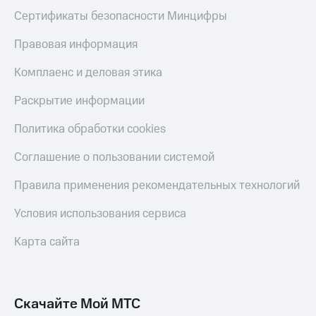
Скидка 30%
с карты
Сертификаты безопасности Минцифры
на связь
МТС Деньги
Правовая информация
С картой
Обзоры
МТС
товаров
Комплаенс и деловая этика
Деньги
МТС
Скидки
Раскрытие информации
Накопления
до 40%
на смартфоны
Откладывайте
Политика обработки cookies
деньги
при
и получайте
Соглашение о пользовании системой
покупке
доход 15%
со связью
Платежи
Правила применения рекомендательных технологий
МТС
и
переводы
Условия использования сервиса
Пополнить
Карта сайта
номер
МТС
Настройки
автоплатежа
Скачайте Мой МТС