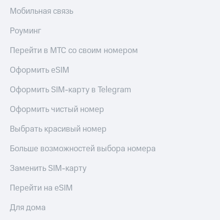
Live
и не
Мобильная связь
только
Гудок
Роуминг
Безопасность
Мой
МТС
Перейти в МТС со своим номером
Финансы
Все
Оформить eSIM
Детям
приложения
и родителям
Оформить SIM-карту в Telegram
Инвестиции
Здоровье
и фитнес
Оформить чистый номер
Получайте
доход
Приложения
Выбрать красивый номер
онлайн
от МТС
Страхование
Больше возможностей выбора номера
Акции
Покупка
Заменить SIM-карту
полисов
Приложения
онлайн
КИОН
Перейти на eSIM
Скидка 30%
на связь
КИОН
Для дома
Музыка
С картой