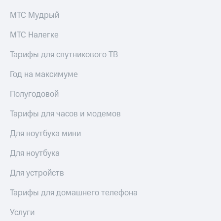
висы и подписки
Сертификаты
МТС
безопасности
МТС Мудрый
Premium
Всё
МТС Налегке
Подписка
под
на гигабайты
рукой
Тарифы для спутникового ТВ
интернета,
в Мой МТС
фильмы,
Год на максимуме
музыка
Посмотрите,
и многое
что
Полугодовой
другое
полезного
Семейная
есть
Тарифы для часов и модемов
группа
в нашем
приложении
Скидка
Для ноутбука мини
на тарифы,
КИОН
общие
Для ноутбука
подписки
КИОН
и услуги,
Для устройств
Музыка
доступ
к геолокации
Тарифы для домашнего телефона
КИОН
Кино,
Строки
музыка,
Услуги
книги