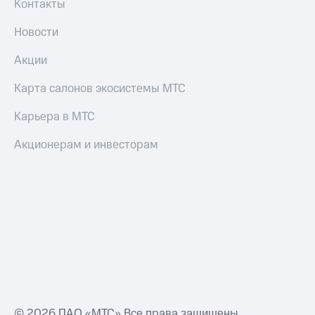
Контакты
Смартфоны
Новости
Наушники
и
колонки
Акции
Умные
Карта салонов экосистемы МТС
часы
и
Карьера в МТС
трекеры
Акционерам и инвесторам
Умный
дом
Планшеты
Акции
и
скидки
Все
товары
© 2026 ПАО «МТС» Все права защищены