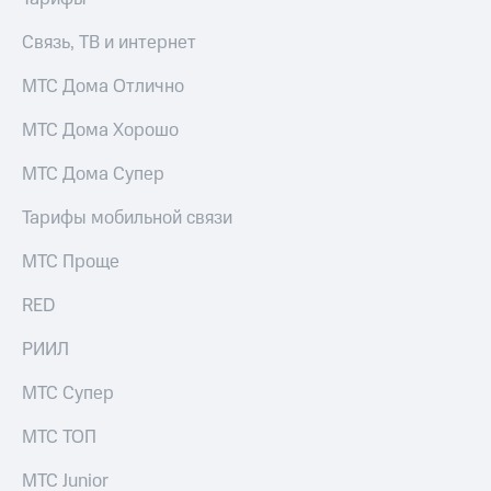
Услуги
149 ₽/
мес
Связь, ТВ и интернет
Акции
МТС
МТС Дома Отлично
Домашний
Premium
интернет
МТС Дома Хорошо
Подписка
Домашнее
на гигабайты
МТС Дома Супер
ТВ
интернета,
фильмы,
Тарифы мобильной связи
Спутниковое
музыка
ТВ
и многое
МТС Проще
другое
Домашний
Семейная
RED
телефон
группа
Перейти
РИИЛ
Скидка
в МТС
на тарифы,
со своим
МТС Супер
общие
номером
подписки
МТС ТОП
и услуги,
Поддержка
доступ
к геолокации
МТС Junior