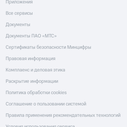
Приложения
Скидка 30%
с карты
на связь
МТС Деньги
Все сервисы
С картой
Обзоры
МТС
товаров
Документы
Деньги
МТС
Скидки
Документы ПАО «МТС»
Накопления
до 40%
на смартфоны
Сертификаты безопасности Минцифры
Откладывайте
деньги
Правовая информация
при
и получайте
покупке
доход 15%
со связью
Комплаенс и деловая этика
Платежи
МТС
и
Раскрытие информации
переводы
Политика обработки cookies
Пополнить
номер
Соглашение о пользовании системой
МТС
Правила применения рекомендательных технологий
Настройки
автоплатежа
Условия использования сервиса