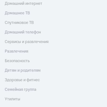
МТС
Домашний интернет
КИОН
Деньги
Строки
МТС
Домашнее ТВ
Накопления
Live
Спутниковое ТВ
Откладывайте
Гудок
деньги
Домашний телефон
и получайте
Мой
доход 15%
МТС
Сервисы и развлечения
Акции
Условия
Все
Развлечения
пополнения
приложения
Финансы
Безопасность
Скидка
Инвестиции
30%
Детям и родителям
на связь
Получайте
доход
Здоровье и фитнес
онлайн
Тарифы
Страхование
RED,
Семейная группа
РИИЛ
Покупка
и МТС Супер
Утилиты
полисов
дешевле
онлайн
при оплате