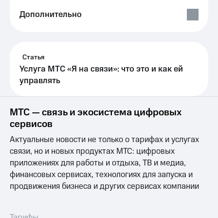
Выбрать
ТВ и телефон
красивый
для дома
Дополнительно
номер
Услуги
Заменить
SIM-
Личный
карту
Статья
кабинет
интернета
Услуга МТС «Я на связи»: что это и как ей
Перейти
и
управлять
на
ТВ
eSIM
Личный
кабинет
МТС — связь и экосистема цифровых
Для дома
спутникового
Выберите
сервисов
ТВ
и подключите
Скачать
Актуальные новости не только о тарифах и услугах
ТВ
приложение
с выгодным
Мой
связи, но и новых продуктах МТС: цифровых
тарифом
МТС
приложениях для работы и отдыха, ТВ и медиа,
Акции
финансовых сервисах, технологиях для запуска и
Тарифы
продвижения бизнеса и других сервисах компании
Интернет,
ТВ и телефон
Видеонаблюдение
для дома
для дома
Тарифы