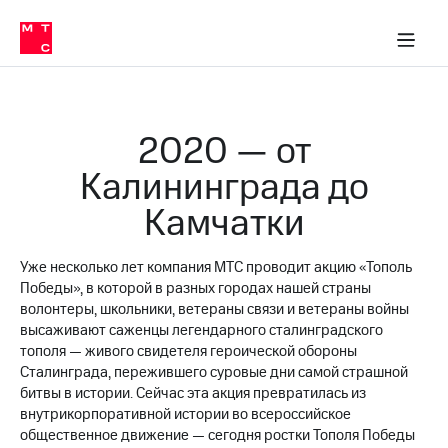
О
сторам и акционерам
Комплаенс и деловая этика
Устойчивое развитие
Медиа-центр
О МТС
О МТС
На главную
компании
О
компании
Стратегия
Стратегия
Карьера
2020 — от
в МТС
Карьера
в МТС
Калининграда до
Пресс-
релизы
История
Камчатки
компании
МТС
о технологиях
Руководство
Уже несколько лет компания МТС проводит акцию «Тополь
региона
Победы», в которой в разных городах нашей страны
Правовая
волонтеры, школьники, ветераны связи и ветераны войны
информация
высаживают саженцы легендарного сталинградского
тополя — живого свидетеля героической обороны
Контакты
Сталинграда, пережившего суровые дни самой страшной
битвы в истории. Сейчас эта акция превратилась из
Медиа-центр
внутрикорпоративной истории во всероссийское
Пресс-
общественное движение — сегодня ростки Тополя Победы
релизы