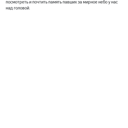
Раскрытие
посмотреть и почтить память павших за мирное небо у нас
информации
над головой.
Информация
акционерам
Документы
ПАО
"МТС"
Собрания
акционеров
Личный
кабинет
акционера
Акционерный
капитал
Контроль
и
аудит
Рынок
акций
Описание
Программа
приобретения
Порядок