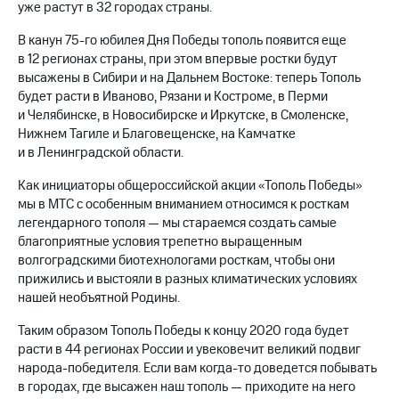
уже растут в 32 городах страны.
МТС
В канун
75-го
юбилея Дня Победы тополь появится еще
о технологиях
в 12 регионах страны, при этом впервые ростки будут
высажены в Сибири и на Дальнем Востоке: теперь Тополь
Достижения
будет расти в Иваново, Рязани и Костроме, в Перми
Интервью
и Челябинске, в Новосибирске и Иркутске, в Смоленске,
Нижнем Тагиле и Благовещенске, на Камчатке
Финансовая
и в Ленинградской области.
отчетность
Как инициаторы общероссийской акции «Тополь Победы»
Контакты
мы в МТС с особенным вниманием относимся к росткам
легендарного тополя — мы стараемся создать самые
Новости
благоприятные условия трепетно выращенным
в
волгоградскими биотехнологами росткам, чтобы они
регионе
прижились и выстояли в разных климатических условиях
нашей необъятной Родины.
м и акционерам
Корпоративное
Таким образом Тополь Победы к концу 2020 года будет
управление
расти в 44 регионах России и увековечит великий подвиг
народа-победителя. Если вам
когда-то
доведется побывать
Корпоративный
секретарь
в городах, где высажен наш тополь — приходите на него