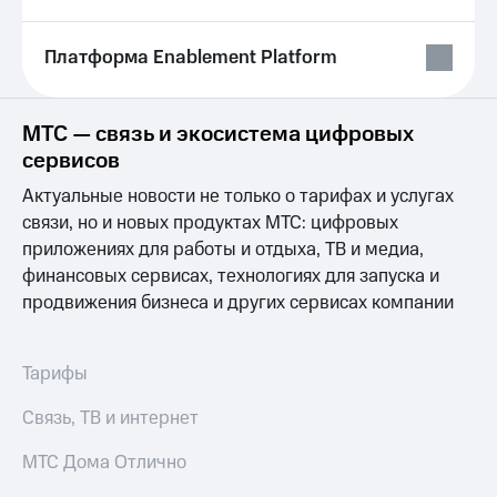
на связь
Платформа Enablement Platform
Роуминг
Тарифы
RED,
Семейная
РИИЛ
группа
и МТС
МТС — связь и экосистема цифровых
Супер
сервисов
Заказать
дешевле
SIM-
при
Актуальные новости не только о тарифах и услугах
карту
оплате
связи, но и новых продуктах МТС: цифровых
с карты
Оформить
приложениях для работы и отдыха, ТВ и медиа,
МТС
eSIM
Деньги
финансовых сервисах, технологиях для запуска и
продвижения бизнеса и других сервисах компании
SIM-
Выберите
карта
и подключите
для
ТВ
Тарифы
иностранцев
с выгодным
тарифом
Оформить
Связь, ТВ и интернет
чистый
Тарифы
номер
МТС Дома Отлично
Интернет,