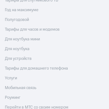
Тарифы для спутникового ТВ
Услуги
149 ₽/
мес
Год на максимуме
Акции
МТС
Полугодовой
Домашний
Premium
интернет
Тарифы для часов и модемов
Подписка
Домашнее
на гигабайты
Для ноутбука мини
ТВ
интернета,
фильмы,
Для ноутбука
Спутниковое
музыка
ТВ
и многое
Для устройств
другое
Домашний
Семейная
телефон
Тарифы для домашнего телефона
группа
Перейти
Услуги
Скидка
в МТС
на тарифы,
со своим
Мобильная связь
общие
номером
подписки
и услуги,
Роуминг
Поддержка
доступ
к геолокации
Перейти в МТС со своим номером