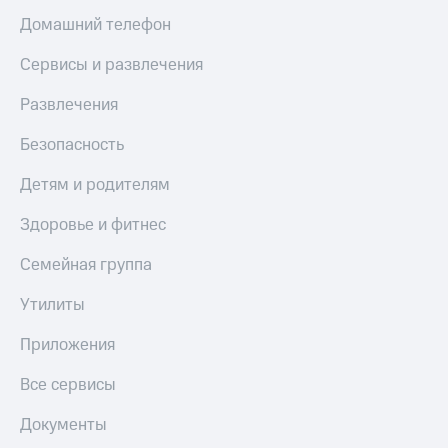
Live
и не
Домашний телефон
только
Гудок
Сервисы и развлечения
Безопасность
Мой
МТС
Развлечения
Финансы
Все
Детям
Безопасность
приложения
и родителям
Детям и родителям
Инвестиции
Здоровье
и фитнес
Здоровье и фитнес
Получайте
доход
Приложения
Семейная группа
онлайн
от МТС
Страхование
Утилиты
Акции
Покупка
Приложения
полисов
Приложения
онлайн
КИОН
Все сервисы
Скидка 30%
на связь
КИОН
Документы
Музыка
С картой