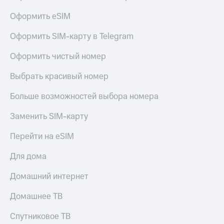
висы и подписки
Сертификаты
МТС
безопасности
Оформить eSIM
Premium
Всё
Оформить SIM-карту в Telegram
Подписка
под
на гигабайты
рукой
Оформить чистый номер
интернета,
в Мой МТС
фильмы,
Выбрать красивый номер
музыка
Посмотрите,
и многое
что
Больше возможностей выбора номера
другое
полезного
Семейная
есть
группа
Заменить SIM-карту
в нашем
приложении
Скидка
Перейти на eSIM
на тарифы,
КИОН
общие
Для дома
подписки
КИОН
и услуги,
Домашний интернет
Музыка
доступ
к геолокации
Домашнее ТВ
КИОН
Кино,
Строки
музыка,
Спутниковое ТВ
книги