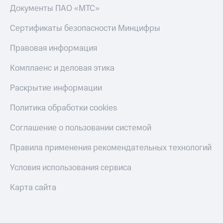
МТС
Документы ПАО «МТС»
КИОН
Деньги
Строки
МТС
Сертификаты безопасности Минцифры
Накопления
Live
Правовая информация
Откладывайте
Гудок
деньги
Комплаенс и деловая этика
и получайте
Мой
доход 15%
МТС
Раскрытие информации
Акции
Условия
Все
Политика обработки cookies
пополнения
приложения
Финансы
Соглашение о пользовании системой
Скидка
Инвестиции
30%
Правила применения рекомендательных технологий
на связь
Получайте
доход
Условия использования сервиса
онлайн
Тарифы
Страхование
RED,
Карта сайта
РИИЛ
Покупка
и МТС Супер
полисов
дешевле
онлайн
при оплате