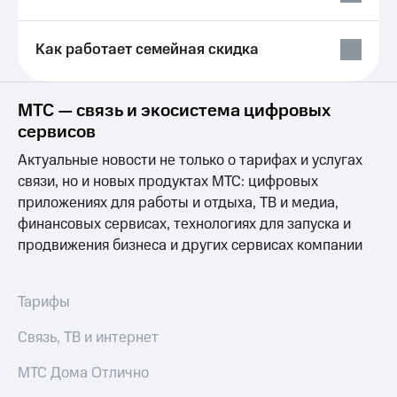
Выбрать
ТВ и телефон
красивый
для дома
номер
Как работает семейная скидка
Услуги
Заменить
SIM-
Личный
карту
кабинет
МТС — связь и экосистема цифровых
интернета
сервисов
Перейти
и
на
ТВ
Актуальные новости не только о тарифах и услугах
eSIM
Личный
связи, но и новых продуктах МТС: цифровых
кабинет
приложениях для работы и отдыха, ТВ и медиа,
Для дома
спутникового
Выберите
финансовых сервисах, технологиях для запуска и
ТВ
и подключите
Скачать
продвижения бизнеса и других сервисах компании
ТВ
приложение
с выгодным
Мой
тарифом
МТС
Тарифы
Акции
Тарифы
Связь, ТВ и интернет
Интернет,
ТВ и телефон
Видеонаблюдение
МТС Дома Отлично
для дома
для дома