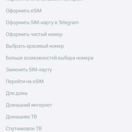
Live
и не
только
Оформить eSIM
Гудок
Безопасность
Оформить SIM-карту в Telegram
Мой
МТС
Финансы
Оформить чистый номер
Все
Детям
Выбрать красивый номер
приложения
и родителям
Инвестиции
Больше возможностей выбора номера
Здоровье
и фитнес
Получайте
Заменить SIM-карту
доход
Приложения
онлайн
Перейти на eSIM
от МТС
Страхование
Акции
Для дома
Покупка
полисов
Приложения
Домашний интернет
онлайн
КИОН
Скидка 30%
Домашнее ТВ
на связь
КИОН
Музыка
Спутниковое ТВ
С картой