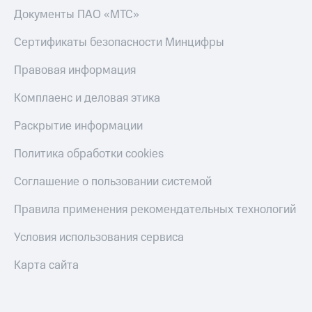
Скидка 30%
с карты
Документы ПАО «МТС»
на связь
МТС Деньги
Сертификаты безопасности Минцифры
С картой
Обзоры
МТС
товаров
Правовая информация
Деньги
МТС
Скидки
Комплаенс и деловая этика
Накопления
до 40%
на смартфоны
Раскрытие информации
Откладывайте
деньги
при
и получайте
Политика обработки cookies
покупке
доход 15%
со связью
Платежи
Соглашение о пользовании системой
МТС
и
переводы
Правила применения рекомендательных технологий
Пополнить
Условия использования сервиса
номер
МТС
Карта сайта
Настройки
автоплатежа