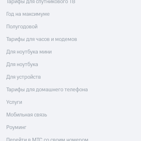
висы и подписки
Тарифы для спутникового ТВ
Сертификаты
МТС
безопасности
Premium
Год на максимуме
Всё
Подписка
Полугодовой
под
на гигабайты
рукой
интернета,
Тарифы для часов и модемов
в Мой МТС
фильмы,
музыка
Для ноутбука мини
Посмотрите,
и многое
что
другое
Для ноутбука
полезного
Семейная
есть
группа
Для устройств
в нашем
приложении
Скидка
Тарифы для домашнего телефона
на тарифы,
КИОН
общие
Услуги
подписки
КИОН
и услуги,
Музыка
доступ
Мобильная связь
к геолокации
КИОН
Кино,
Роуминг
Строки
музыка,
книги
Перейти в МТС со своим номером