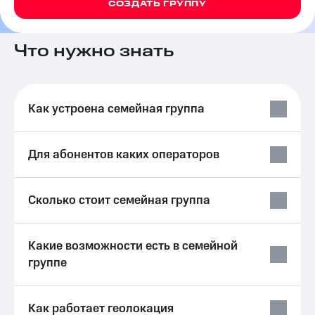
СОЗДАТЬ ГРУППУ
на связь
Роуминг
Тарифы
Что нужно знать
RED,
Семейная
РИИЛ
группа
и МТС
Супер
Заказать
дешевле
Как устроена семейная группа
SIM-
при
карту
оплате
с карты
Для абонентов каких операторов
Оформить
МТС
eSIM
Деньги
SIM-
Выберите
Сколько стоит семейная группа
карта
и подключите
для
ТВ
иностранцев
с выгодным
Какие возможности есть в семейной
тарифом
группе
Оформить
чистый
Тарифы
номер
Интернет,
Как работает геолокация