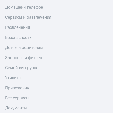
МТС
КИОН
Домашний телефон
Деньги
Строки
МТС
Сервисы и развлечения
Накопления
Live
Развлечения
Откладывайте
Гудок
деньги
и получайте
Безопасность
Мой
доход 15%
МТС
Акции
Детям и родителям
Условия
Все
пополнения
Здоровье и фитнес
приложения
Финансы
Скидка
Инвестиции
Семейная группа
30%
на связь
Получайте
Утилиты
доход
онлайн
Тарифы
Приложения
Страхование
RED,
РИИЛ
Все сервисы
Покупка
и МТС Супер
полисов
дешевле
Документы
онлайн
при оплате