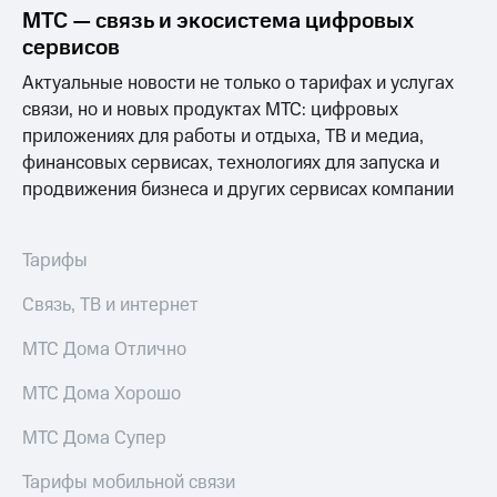
Выбрать
ТВ и телефон
МТС — связь и экосистема цифровых
красивый
для дома
сервисов
номер
Услуги
Актуальные новости не только о тарифах и услугах
Заменить
связи, но и новых продуктах МТС: цифровых
SIM-
Личный
карту
кабинет
приложениях для работы и отдыха, ТВ и медиа,
интернета
финансовых сервисах, технологиях для запуска и
Перейти
и
продвижения бизнеса и других сервисах компании
на
ТВ
eSIM
Личный
кабинет
Для дома
спутникового
Тарифы
Выберите
ТВ
и подключите
Скачать
Связь, ТВ и интернет
ТВ
приложение
с выгодным
Мой
МТС Дома Отлично
тарифом
МТС
Акции
МТС Дома Хорошо
Тарифы
Интернет,
МТС Дома Супер
ТВ и телефон
Видеонаблюдение
для дома
для дома
Тарифы мобильной связи