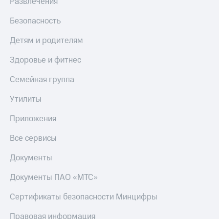
Развлечения
МТС
КИОН
Деньги
Строки
Безопасность
МТС
Накопления
Live
Детям и родителям
Откладывайте
Гудок
Здоровье и фитнес
деньги
и получайте
Мой
Семейная группа
доход 15%
МТС
Акции
Утилиты
Условия
Все
пополнения
приложения
Приложения
Финансы
Скидка
Инвестиции
30%
Все сервисы
на связь
Получайте
Документы
доход
онлайн
Тарифы
Документы ПАО «МТС»
Страхование
RED,
РИИЛ
Покупка
и МТС Супер
Сертификаты безопасности Минцифры
полисов
дешевле
онлайн
при оплате
Правовая информация