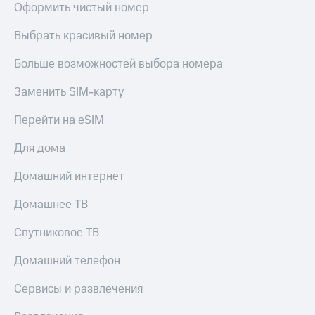
Live
Оформить чистый номер
и не
только
Гудок
Выбрать красивый номер
Безопасность
Мой
Больше возможностей выбора номера
МТС
Финансы
Заменить SIM-карту
Все
Детям
приложения
и родителям
Перейти на eSIM
Инвестиции
Здоровье
Для дома
и фитнес
Получайте
Домашний интернет
доход
Приложения
онлайн
от МТС
Домашнее ТВ
Страхование
Акции
Покупка
Спутниковое ТВ
полисов
Приложения
онлайн
Домашний телефон
КИОН
Скидка 30%
на связь
Сервисы и развлечения
КИОН
Музыка
С картой