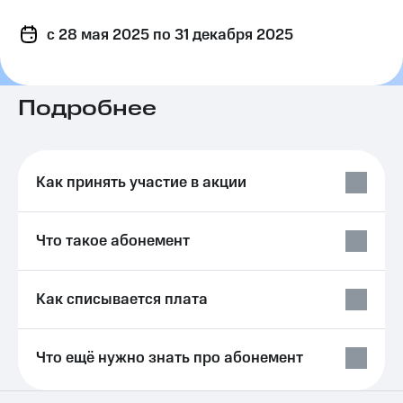
на связь
c 28 мая 2025
по 31 декабря 2025
Роуминг
Тарифы
RED,
Семейная
РИИЛ
группа
и МТС
Подробнее
Супер
Заказать
дешевле
SIM-
при
карту
оплате
Как принять участие в акции
с карты
Оформить
МТС
eSIM
Деньги
Что такое абонемент
SIM-
Выберите
карта
и подключите
для
ТВ
Как списывается плата
иностранцев
с выгодным
тарифом
Оформить
чистый
Что ещё нужно знать про абонемент
Тарифы
номер
Интернет,