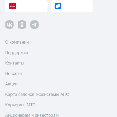
Пополнить
номер
другого
оператора
Оплата
интернета
и
О компании
ТВ
Поддержка
Переводы
с
Контакты
телефона
на карту
Новости
МТС Pay
Акции
Оплата
по QR-
Карта салонов экосистемы МТС
коду
за границей
Карьера в МТС
тернет-магазин
Акционерам и инвесторам