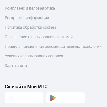
Скидка 30%
с карты
на связь
МТС Деньги
Комплаенс и деловая этика
С картой
Обзоры
Раскрытие информации
МТС
товаров
Деньги
Политика обработки cookies
МТС
Скидки
Накопления
до 40%
Соглашение о пользовании системой
на смартфоны
Откладывайте
Правила применения рекомендательных технологий
деньги
при
и получайте
покупке
Условия использования сервиса
доход 15%
со связью
Платежи
МТС
Карта сайта
и
переводы
Пополнить
номер
Скачайте Мой МТС
МТС
Настройки
автоплатежа