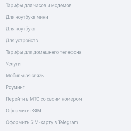
висы и подписки
Сертификаты
Тарифы для часов и модемов
МТС
безопасности
Premium
Для ноутбука мини
Всё
Подписка
под
на гигабайты
Для ноутбука
рукой
интернета,
в Мой МТС
фильмы,
Для устройств
музыка
Посмотрите,
и многое
Тарифы для домашнего телефона
что
другое
полезного
Семейная
Услуги
есть
группа
в нашем
Мобильная связь
приложении
Скидка
на тарифы,
Роуминг
КИОН
общие
подписки
Перейти в МТС со своим номером
КИОН
и услуги,
Музыка
доступ
Оформить eSIM
к геолокации
КИОН
Кино,
Строки
Оформить SIM-карту в Telegram
музыка,
книги