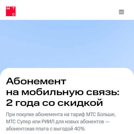
Перенести
ка 30% на связь
обильная связь
Сервисы и подписки
Интернет-магазин
Для дома
Скидка 30% на связь
Личные кабинеты
Финансы
Приложения
номер
ичные кабинеты
в МТС
Мобильная
связь
Тарифы
Интернет
и
ТВ
Услуги
Спутниковое
ТВ
Роуминг
МТС
Абонемент
Деньги
Личный
на мобильную связь:
кабинет
Мобильная связь
Скачать
Перенести
2 года со скидкой
приложение
номер
Мой
в МТС
При покупке абонемента на тариф МТС Больше,
МТС
Акции
МТС Супер или РИИЛ для новых абонентов —
Тарифы
абонентская плата с выгодой 40%
Скидка 30%
Услуги