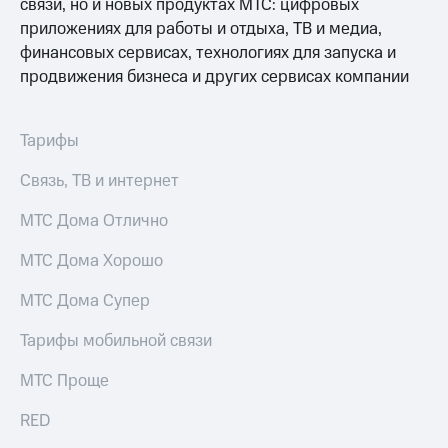
связи, но и новых продуктах МТС: цифровых
Услуги
149 ₽/
приложениях для работы и отдыха, ТВ и медиа,
мес
Акции
финансовых сервисах, технологиях для запуска и
МТС
продвижения бизнеса и других сервисах компании
Домашний
Premium
интернет
Подписка
Тарифы
Домашнее
на гигабайты
ТВ
интернета,
Связь, ТВ и интернет
фильмы,
Спутниковое
музыка
МТС Дома Отлично
ТВ
и многое
другое
Домашний
МТС Дома Хорошо
Семейная
телефон
группа
МТС Дома Супер
Перейти
Скидка
в МТС
Тарифы мобильной связи
на тарифы,
со своим
общие
номером
подписки
МТС Проще
и услуги,
Поддержка
доступ
RED
к геолокации