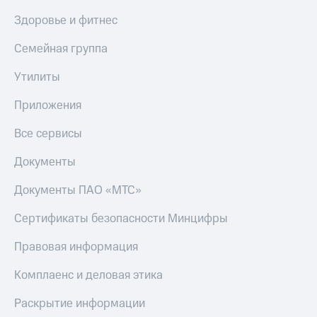
Скидка 30%
с карты
Здоровье и фитнес
на связь
МТС Деньги
С картой
Обзоры
Семейная группа
МТС
товаров
Деньги
Утилиты
МТС
Скидки
Накопления
до 40%
Приложения
на смартфоны
Откладывайте
Все сервисы
деньги
при
и получайте
покупке
Документы
доход 15%
со связью
Платежи
МТС
Документы ПАО «МТС»
и
переводы
Сертификаты безопасности Минцифры
Пополнить
Правовая информация
номер
МТС
Комплаенс и деловая этика
Настройки
автоплатежа
Раскрытие информации