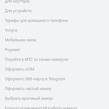
Для ноутбука
Live
и не
только
Гудок
Для устройств
Безопасность
Мой
Тарифы для домашнего телефона
МТС
Финансы
Услуги
Все
Детям
приложения
и родителям
Мобильная связь
Инвестиции
Здоровье
Роуминг
и фитнес
Получайте
Перейти в МТС со своим номером
доход
Приложения
онлайн
от МТС
Оформить eSIM
Страхование
Акции
Оформить SIM-карту в Telegram
Покупка
полисов
Приложения
Оформить чистый номер
онлайн
КИОН
Скидка 30%
Выбрать красивый номер
на связь
КИОН
Музыка
С картой
Больше возможностей выбора номера