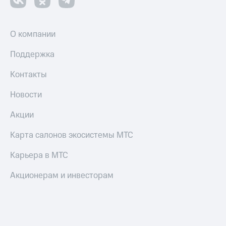
Смартфоны
Наушники
и
О компании
колонки
Поддержка
Умные
часы
Контакты
и
трекеры
Новости
Умный
Акции
дом
Карта салонов экосистемы МТС
Планшеты
Карьера в МТС
Акции
и
Акционерам и инвесторам
скидки
Все
товары