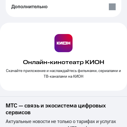
Выбрать
ТВ и телефон
Дополнительно
красивый
для дома
номер
Услуги
Заменить
SIM-
Личный
карту
кабинет
интернета
Перейти
и
на
ТВ
eSIM
Личный
кабинет
Онлайн-кинотеатр КИОН
Для дома
спутникового
Скачайте приложение и наслаждайтесь фильмами, сериалами и
Выберите
ТВ
и подключите
ТВ-каналами на КИОН
Скачать
ТВ
приложение
с выгодным
Мой
тарифом
МТС
Акции
Тарифы
МТС — связь и экосистема цифровых
Интернет,
сервисов
ТВ и телефон
Видеонаблюдение
для дома
для дома
Актуальные новости не только о тарифах и услугах