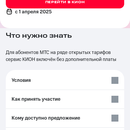
ПЕРЕЙТИ В КИОН
на связь
c 1 апреля 2025
Роуминг
Тарифы
RED,
Семейная
РИИЛ
группа
и МТС
Что нужно знать
Супер
Заказать
дешевле
SIM-
при
Для абонентов МТС на ряде открытых тарифов
карту
оплате
сервис КИОН включён без дополнительной платы
с карты
Оформить
МТС
eSIM
Деньги
Условия
SIM-
Выберите
карта
и подключите
для
ТВ
иностранцев
с выгодным
Как принять участие
тарифом
Оформить
чистый
Тарифы
Кому доступно предложение
номер
Интернет,