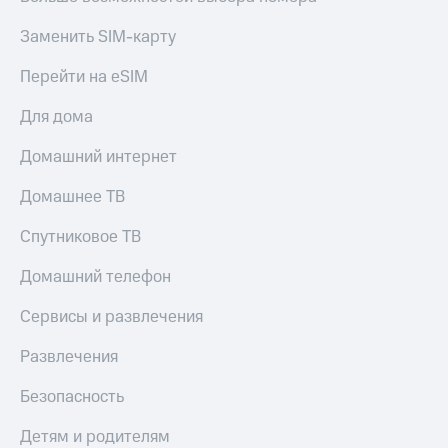
МТС
КИОН
Деньги
Заменить SIM-карту
Строки
МТС
Накопления
Перейти на eSIM
Live
Откладывайте
Гудок
Для дома
деньги
и получайте
Мой
Домашний интернет
доход 15%
МТС
Акции
Домашнее ТВ
Условия
Все
пополнения
приложения
Спутниковое ТВ
Финансы
Скидка
Инвестиции
Домашний телефон
30%
на связь
Получайте
Сервисы и развлечения
доход
онлайн
Тарифы
Развлечения
Страхование
RED,
РИИЛ
Безопасность
Покупка
и МТС Супер
полисов
дешевле
Детям и родителям
онлайн
при оплате