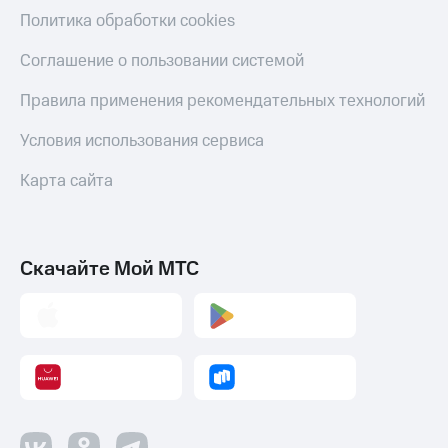
Пополнить
Политика обработки cookies
номер
другого
Соглашение о пользовании системой
оператора
Правила применения рекомендательных технологий
Оплата
интернета
Условия использования сервиса
и
ТВ
Карта сайта
Переводы
с
телефона
на карту
Скачайте Мой МТС
МТС Pay
Оплата
по QR-
коду
за границей
тернет-магазин