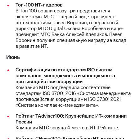
Раскрытие
Топ-100 ИТ-лидеров
информации
В Топ 100 вошли сразу три представителя
Информация
экосистемы МТС — первый вице-президент
акционерам
по технологиям Павел Воронин, генеральный
Документы
директор МТС Digital Оксана Воробьева и вице-
ПАО
президент МТС Банка Алексей Клепиков. Павел
"МТС"
Воронин получил специальную награду за вклад
Собрания
в развитие ИТ.
акционеров
Личный
Июнь
кабинет
акционера
Сертификация по стандартам ISO систем
Акционерный
комплаенс-менеджмента и менеджмента
капитал
противодействия коррупции
Контроль
Компания МТС подтвердила соответствие
и
стандартам ISO 37001:2016 «Система менеджмента
аудит
противодействия коррупции» и ISO 37301:2021
Рынок
«Система комплаенс-менеджмента».
акций
Рейтинг TAdviser100: Крупнейшие ИТ-компании
Описание
России
Программа
Компания МТС заняла 4 место в ИТ-Рейтинге.
приобретения
Порядок
Рейтинг CNews300: Крупнейшие ИТ-компании