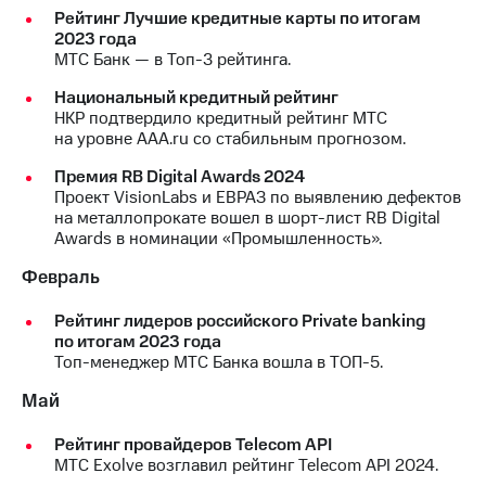
Рейтинг Лучшие кредитные карты по итогам
МТС
2023 года
о технологиях
МТС Банк — в Топ-3 рейтинга.
Национальный кредитный рейтинг
Достижения
НКР подтвердило кредитный рейтинг МТС
на уровне AAA.ru со стабильным прогнозом.
Интервью
Премия RB Digital Awards 2024
Финансовая
Проект VisionLabs и ЕВРАЗ по выявлению дефектов
отчетность
на металлопрокате вошел в шорт-лист RB Digital
Awards в номинации «Промышленность».
Контакты
Февраль
Новости
в
Рейтинг лидеров российского Private banking
регионе
по итогам 2023 года
Топ-менеджер МТС Банка вошла в ТОП-5.
м и акционерам
Корпоративное
Май
управление
Рейтинг провайдеров Telecom API
Корпоративный
МТС Exolve возглавил рейтинг Telecom API 2024.
секретарь