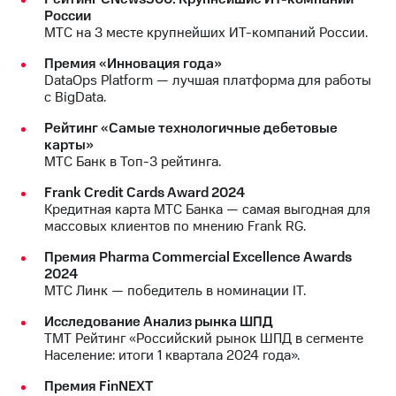
выкупа
России
акций
МТС на 3 месте крупнейших ИТ-компаний России.
Дивиденды
Рынок
Премия «Инновация года»
облигаций
DataOps Platform — лучшая платформа для работы
с BigData.
Описание
Рейтинг «Самые технологичные дебетовые
Еврооблигации-2023
карты»
Уведомление
МТС Банк в Топ-3 рейтинга.
о
погашении
Frank Credit Cards Award 2024
именных
Кредитная карта МТС Банка — самая выгодная для
облигаций
массовых клиентов по мнению Frank RG.
Другое
Премия Pharma Commercial Excellence Awards
Регистратор
2024
Реквизиты
МТС Линк — победитель в номинации IT.
Контакты
йчивое развитие
Исследование Анализ рынка ШПД
и деловая этика
ТМТ Рейтинг «Российский рынок ШПД в сегменте
На главную
Население: итоги 1 квартала 2024 года».
Премия FinNEXT